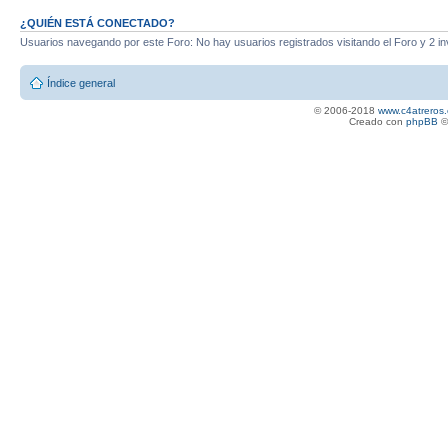
¿QUIÉN ESTÁ CONECTADO?
Usuarios navegando por este Foro: No hay usuarios registrados visitando el Foro y 2 in
Índice general
© 2006-2018
www.c4atreros.
Creado con
phpBB
©