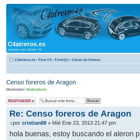
C4atreros.es
Usuarios del Citroën C4
C4atreros.es
‹
Foro C4
‹
Forer@s
‹
Censo de foreros
Censo foreros de Aragon
Moderador:
Moderadores
Publicar una
respuesta
Re: Censo foreros de Aragon
por
cristian89
» Mié Ene 23, 2013 21:47 pm
hola buenas, estoy buscando el aleron p