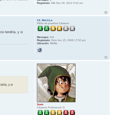
Registrado:
Mié Nov 28, 2012 0:43 am
C4_MeLiLLa
Piloto de pruebas C4atrero
o tendría, y si
Mensajes:
441
Registrado:
Dom Jun 15, 2008 17:52 pm
Ubicación:
Melilla
ría, y si
Somi
C4atrero Profesional :D