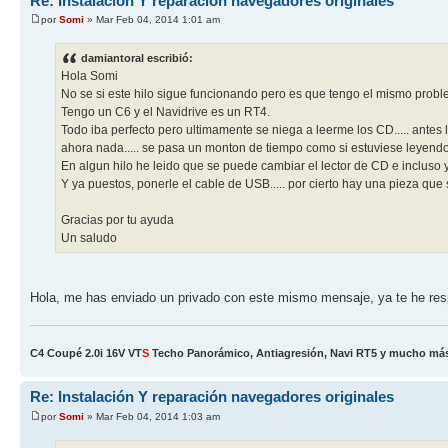
Re: Instalación Y reparación navegadores originales
por
Somi
» Mar Feb 04, 2014 1:01 am
damiantoral escribió:
Hola Somi
No se si este hilo sigue funcionando pero es que tengo el mismo proble
Tengo un C6 y el Navidrive es un RT4.
Todo iba perfecto pero ultimamente se niega a leerme los CD..... ante
ahora nada..... se pasa un monton de tiempo como si estuviese leyend
En algun hilo he leido que se puede cambiar el lector de CD e incluso y
Y ya puestos, ponerle el cable de USB..... por cierto hay una pieza que
Gracias por tu ayuda
Un saludo
Hola, me has enviado un privado con este mismo mensaje, ya te he res
C4 Coupé 2.0i 16V VT
S
Techo Panorámico, Antiagresión, Navi RT5 y mucho más!
Re: Instalación Y reparación navegadores originales
por
Somi
» Mar Feb 04, 2014 1:03 am