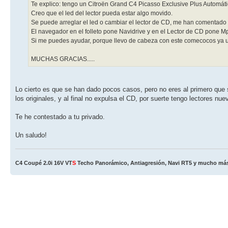
Te explico: tengo un Citroën Grand C4 Picasso Exclusive Plus Automáti
Creo que el led del lector pueda estar algo movido.
Se puede arreglar el led o cambiar el lector de CD, me han comentado 
El navegador en el folleto pone Navidrive y en el Lector de CD pone 
Si me puedes ayudar, porque llevo de cabeza con este comecocos ya 
MUCHAS GRACIAS.....
Lo cierto es que se han dado pocos casos, pero no eres al primero que s
los originales, y al final no expulsa el CD, por suerte tengo lectores nue
Te he contestado a tu privado.
Un saludo!
C4 Coupé 2.0i 16V VT
S
Techo Panorámico, Antiagresión, Navi RT5 y mucho más!