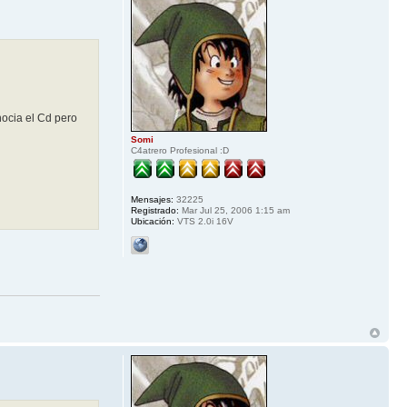
nocia el Cd pero
Somi
C4atrero Profesional :D
Mensajes:
32225
Registrado:
Mar Jul 25, 2006 1:15 am
Ubicación:
VTS 2.0i 16V