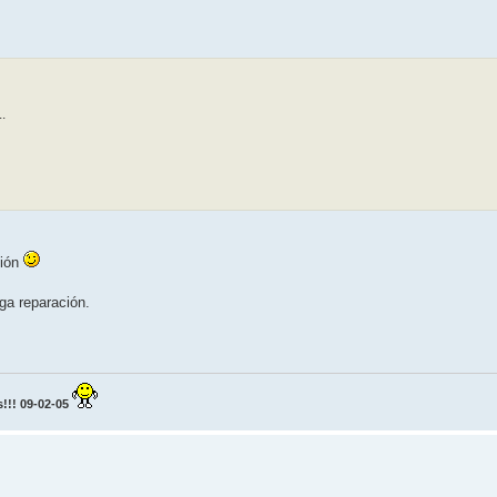
.
ción
ga reparación.
!! 09-02-05