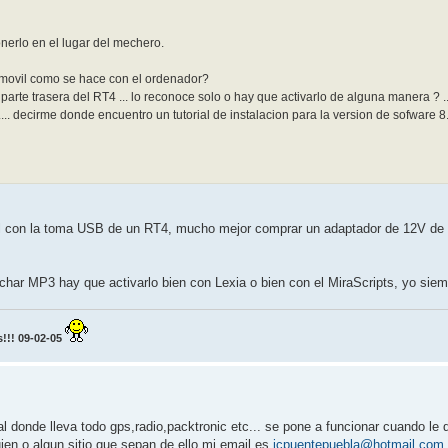
nerlo en el lugar del mechero.
 movil como se hace con el ordenador?
rte trasera del RT4 ... lo reconoce solo o hay que activarlo de alguna manera ? ...
.. decirme donde encuentro un tutorial de instalacion para la version de sofware 8
óvil con la toma USB de un RT4, mucho mejor comprar un adaptador de 12V d
har MP3 hay que activarlo bien con Lexia o bien con el MiraScripts, yo siemp
!! 09-02-05
al donde lleva todo gps,radio,packtronic etc... se pone a funcionar cuando le
ien o algun sitio que sepan de ello,mi email es
jcpuentepuebla@hotmail.com