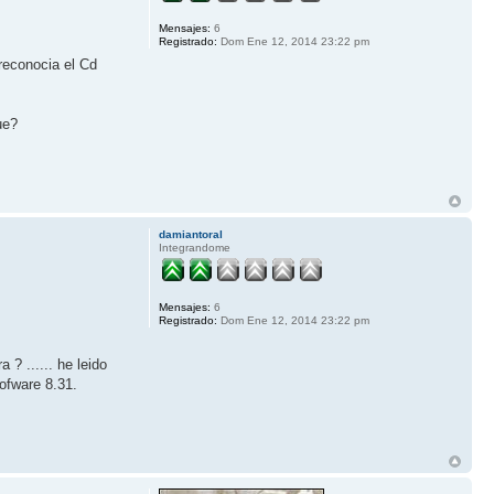
Mensajes:
6
Registrado:
Dom Ene 12, 2014 23:22 pm
reconocia el Cd
ue?
damiantoral
Integrandome
Mensajes:
6
Registrado:
Dom Ene 12, 2014 23:22 pm
? ...... he leido
sofware 8.31.