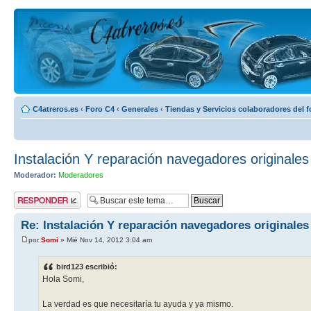
C4atreros.es
‹
Foro C4
‹
Generales
‹
Tiendas y Servicios colaboradores del f
Instalación Y reparación navegadores originales
Moderador:
Moderadores
Publicar una
respuesta
Re: Instalación Y reparación navegadores originales
por
Somi
» Mié Nov 14, 2012 3:04 am
bird123 escribió:
Hola Somi,
La verdad es que necesitaría tu ayuda y ya mismo.