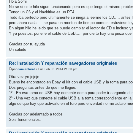
Hola Somi
No se si este hilo sigue funcionando pero es que tengo el mismo problem
Tengo un C6 y el Navidrive es un RT4.
Todo iba perfecto pero ultimamente se niega a leerme los CD..... antes
pero ahora nada..... se pasa un monton de tiempo como si estuviese le
En algun hilo he leido que se puede cambiar el lector de CD e incluso ya
Y ya puestos, ponerle el cable de USB..... por cierto hay una pieza que
Gracias por tu ayuda
Un saludo
Re: Instalación Y reparación navegadores originales
por
damiantoral
» Lun Feb 03, 2014 21:33 pm
Otra vez yo jejeje....
Bueno he encontrado en Ebay el kit con el cable USB y la toma para pon
Dos preguntas antes de que me llegue:
1º.- En esa toma de USB hay corriente como para poder ir cargando el
2º.- Una vez que conecte el cable USB a la toma correspondiente en la pa
algo de que hay que activarlo en el foro pero enverdad no me aclaro muc
Gracias por adelantado a todos
Sois fenomenales.