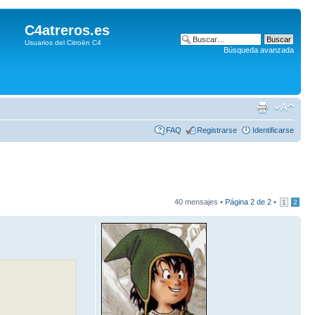
C4atreros.es
Usuarios del Citroën C4
Búsqueda avanzada
FAQ
Registrarse
Identificarse
40 mensajes •
Página
2
de
2
•
1
2