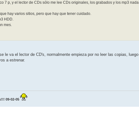
co 7 p, y el lector de CDs sólo me lee CDs originales, los grabados y los mp3 nad
que hay varios sitios, pero que hay que tener cuidado.
Mp3 HDD.
un mes.
e le va el lector de CD's, normalmente empieza por no leer las copias, luego
vos a estrenar.
!! 09-02-05