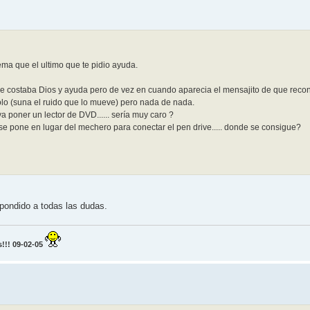
ma que el ultimo que te pidio ayuda.
s le costaba Dios y ayuda pero de vez en cuando aparecia el mensajito de que reco
olo (suna el ruido que lo mueve) pero nada de nada.
a poner un lector de DVD...... sería muy caro ?
 se pone en lugar del mechero para conectar el pen drive..... donde se consigue?
pondido a todas las dudas.
!! 09-02-05