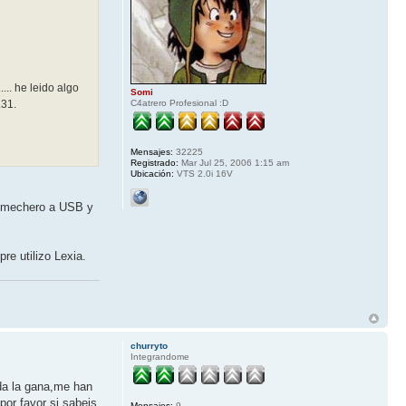
... he leido algo
Somi
.31.
C4atrero Profesional :D
Mensajes:
32225
Registrado:
Mar Jul 25, 2006 1:15 am
Ubicación:
VTS 2.0i 16V
e mechero a USB y
re utilizo Lexia.
churryto
Integrandome
 da la gana,me han
por favor si sabeis
Mensajes:
9