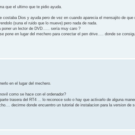
a que el ultimo que te pidio ayuda.
 le costaba Dios y ayuda pero de vez en cuando aparecia el mensajito de que 
yendolo (suna el ruido que lo mueve) pero nada de nada.
 poner un lector de DVD...... sería muy caro ?
 se pone en lugar del mechero para conectar el pen drive..... donde se consig
erlo en el lugar del mechero.
 movil como se hace con el ordenador?
rte trasera del RT4 ... lo reconoce solo o hay que activarlo de alguna manera 
ho.... decirme donde encuentro un tutorial de instalacion para la version de 