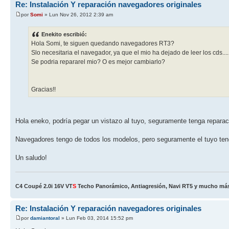
Re: Instalación Y reparación navegadores originales
por
Somi
» Lun Nov 26, 2012 2:39 am
Enekito escribió:
Hola Somi, te siguen quedando navegadores RT3?
Slo necesitaria el navegador, ya que el mio ha dejado de leer los cds.....
Se podria repararel mio? O es mejor cambiarlo?
Gracias!!
Hola eneko, podría pegar un vistazo al tuyo, seguramente tenga repara
Navegadores tengo de todos los modelos, pero seguramente el tuyo ten
Un saludo!
C4 Coupé 2.0i 16V VT
S
Techo Panorámico, Antiagresión, Navi RT5 y mucho más!
Re: Instalación Y reparación navegadores originales
por
damiantoral
» Lun Feb 03, 2014 15:52 pm