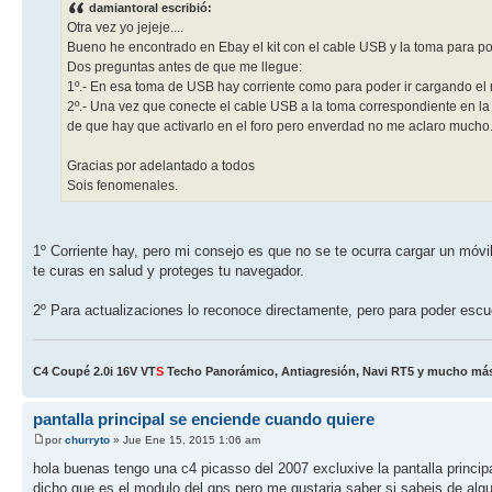
damiantoral escribió:
Otra vez yo jejeje....
Bueno he encontrado en Ebay el kit con el cable USB y la toma para po
Dos preguntas antes de que me llegue:
1º.- En esa toma de USB hay corriente como para poder ir cargando el
2º.- Una vez que conecte el cable USB a la toma correspondiente en la pa
de que hay que activarlo en el foro pero enverdad no me aclaro mucho..
Gracias por adelantado a todos
Sois fenomenales.
1º Corriente hay, pero mi consejo es que no se te ocurra cargar un m
te curas en salud y proteges tu navegador.
2º Para actualizaciones lo reconoce directamente, pero para poder escuc
C4 Coupé 2.0i 16V VT
S
Techo Panorámico, Antiagresión, Navi RT5 y mucho más!
pantalla principal se enciende cuando quiere
por
churryto
» Jue Ene 15, 2015 1:06 am
hola buenas tengo una c4 picasso del 2007 excluxive la pantalla princip
dicho que es el modulo del gps pero me gustaria saber si sabeis de algu