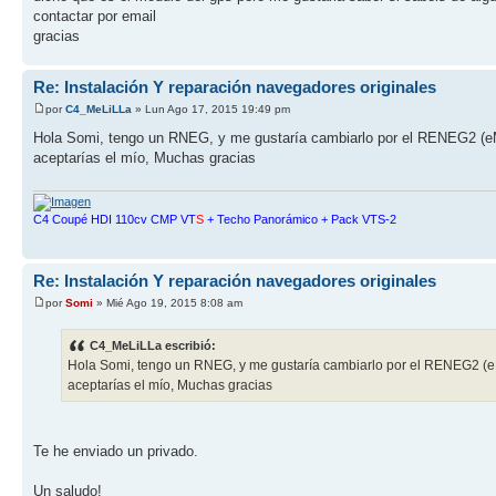
contactar por email
gracias
Re: Instalación Y reparación navegadores originales
por
C4_MeLiLLa
» Lun Ago 17, 2015 19:49 pm
Hola Somi, tengo un RNEG, y me gustaría cambiarlo por el RENEG2 (eMyW
aceptarías el mío, Muchas gracias
C4 Coupé HDI 110cv CMP VT
S
+ Techo Panorámico + Pack VTS-2
Re: Instalación Y reparación navegadores originales
por
Somi
» Mié Ago 19, 2015 8:08 am
C4_MeLiLLa escribió:
Hola Somi, tengo un RNEG, y me gustaría cambiarlo por el RENEG2 (eMyW
aceptarías el mío, Muchas gracias
Te he enviado un privado.
Un saludo!