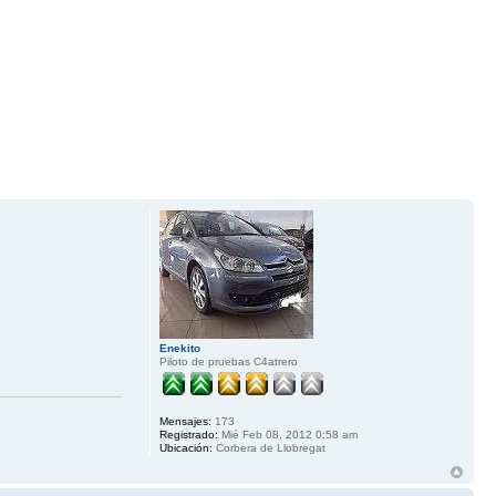
Enekito
Piloto de pruebas C4atrero
Mensajes:
173
Registrado:
Mié Feb 08, 2012 0:58 am
Ubicación:
Corbera de Llobregat