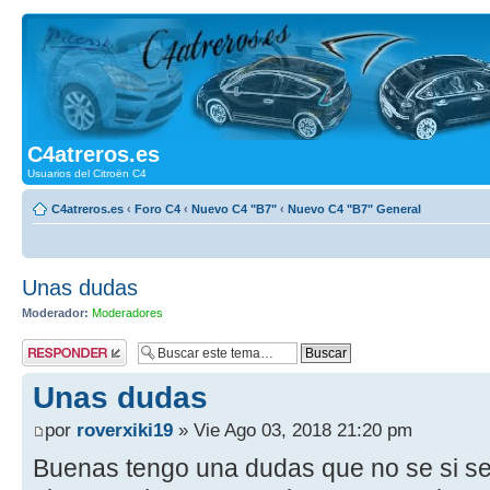
C4atreros.es
Usuarios del Citroën C4
C4atreros.es
‹
Foro C4
‹
Nuevo C4 "B7"
‹
Nuevo C4 "B7" General
Unas dudas
Moderador:
Moderadores
Publicar una
respuesta
Unas dudas
por
roverxiki19
» Vie Ago 03, 2018 21:20 pm
Buenas tengo una dudas que no se si se