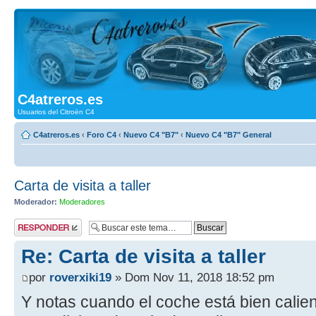
C4atreros.es
Usuarios del Citroën C4
C4atreros.es
‹
Foro C4
‹
Nuevo C4 "B7"
‹
Nuevo C4 "B7" General
Carta de visita a taller
Moderador:
Moderadores
Publicar una
respuesta
Re: Carta de visita a taller
por
roverxiki19
» Dom Nov 11, 2018 18:52 pm
Y notas cuando el coche está bien calient