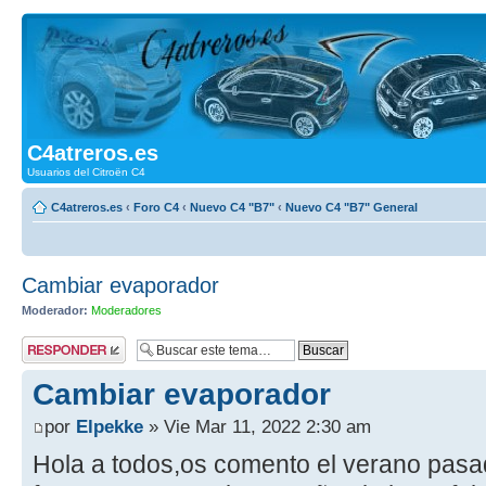
C4atreros.es
Usuarios del Citroën C4
C4atreros.es
‹
Foro C4
‹
Nuevo C4 "B7"
‹
Nuevo C4 "B7" General
Cambiar evaporador
Moderador:
Moderadores
Publicar una
respuesta
Cambiar evaporador
por
Elpekke
» Vie Mar 11, 2022 2:30 am
Hola a todos,os comento el verano pasado