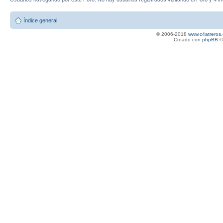
Índice general
© 2006-2018
www.c4atreros.
Creado con
phpBB
©