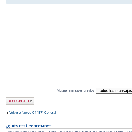
Mostrar mensajes previos:
Publicar una
respuesta
Volver a Nuevo C4 "B7" General
¿QUIÉN ESTÁ CONECTADO?
Usuarios navegando por este Foro: No hay usuarios registrados visitando el Foro y 4 in