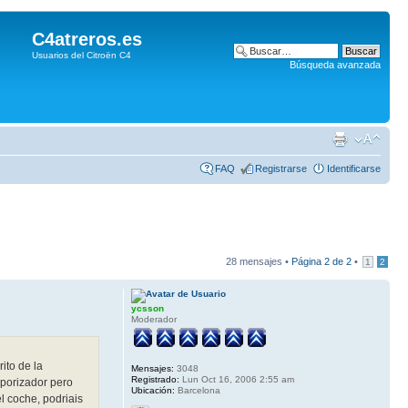
C4atreros.es
Usuarios del Citroën C4
Búsqueda avanzada
FAQ
Registrarse
Identificarse
28 mensajes •
Página
2
de
2
•
1
2
ycsson
Moderador
ito de la
Mensajes:
3048
Registrado:
Lun Oct 16, 2006 2:55 am
mporizador pero
Ubicación:
Barcelona
el coche, podriais