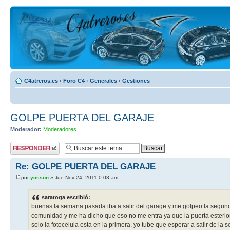
C4atreros.es
‹
Foro C4
‹
Generales
‹
Gestiones
GOLPE PUERTA DEL GARAJE
Moderador:
Moderadores
Publicar una
respuesta
Re: GOLPE PUERTA DEL GARAJE
por
ycsson
» Jue Nov 24, 2011 0:03 am
saratoga escribió:
buenas la semana pasada iba a salir del garage y me golpeo la segunda
comunidad y me ha dicho que eso no me entra ya que la puerta esterior ( 
solo la fotocelula esta en la primera, yo tube que esperar a salir de la