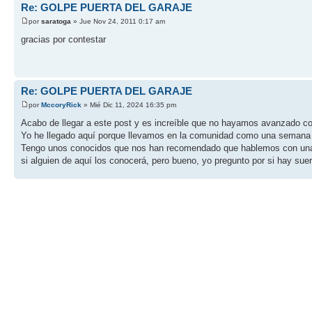
Re: GOLPE PUERTA DEL GARAJE
por
saratoga
» Jue Nov 24, 2011 0:17 am
gracias por contestar
Re: GOLPE PUERTA DEL GARAJE
por
MccoryRick
» Mié Dic 11, 2024 16:35 pm
Acabo de llegar a este post y es increíble que no hayamos avanzado c
Yo he llegado aquí porque llevamos en la comunidad como una semana que
Tengo unos conocidos que nos han recomendado que hablemos con un
si alguien de aquí los conocerá, pero bueno, yo pregunto por si hay su