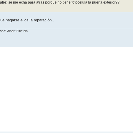
re) se me echa para atras porque no tiene fotocelula la puerta exterior??
ue pagarse ellos la reparación..
s” Albert Einstein..