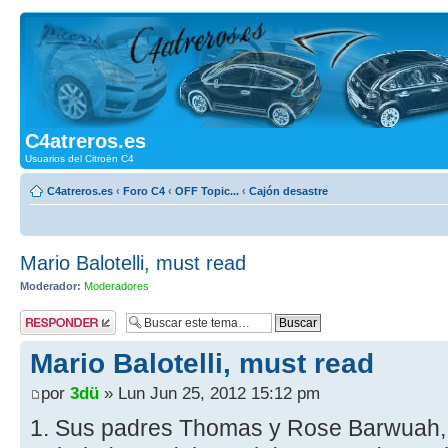
C4atreros.es
Usuarios del Citroën C4
C4atreros.es
‹
Foro C4
‹
OFF Topic...
‹
Cajón desastre
Mario Balotelli, must read
Moderador:
Moderadores
Publicar una
respuesta
Mario Balotelli, must read
por
3dü
» Lun Jun 25, 2012 15:12 pm
1. Sus padres Thomas y Rose Barwuah,