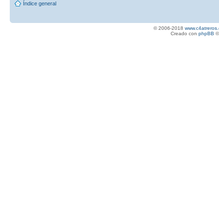
Índice general
© 2006-2018
www.c4atreros.
Creado con
phpBB
©