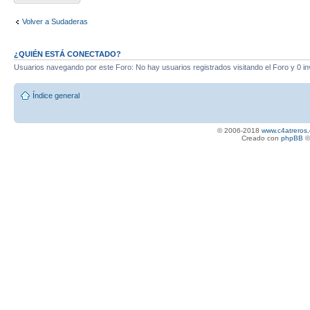
Volver a Sudaderas
¿QUIÉN ESTÁ CONECTADO?
Usuarios navegando por este Foro: No hay usuarios registrados visitando el Foro y 0 in
Índice general
© 2006-2018
www.c4atreros.
Creado con
phpBB
©