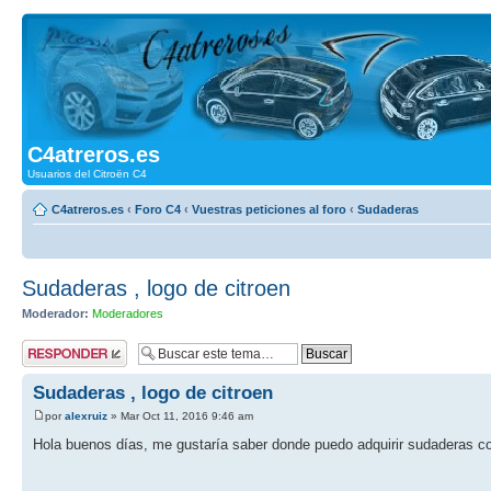
C4atreros.es
Usuarios del Citroën C4
C4atreros.es
‹
Foro C4
‹
Vuestras peticiones al foro
‹
Sudaderas
Sudaderas , logo de citroen
Moderador:
Moderadores
Publicar una
respuesta
Sudaderas , logo de citroen
por
alexruiz
» Mar Oct 11, 2016 9:46 am
Hola buenos días, me gustaría saber donde puedo adquirir sudaderas co