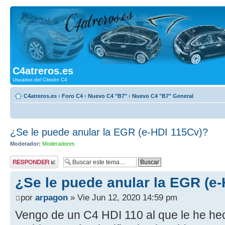
C4atreros.es
Usuarios del Citroën C4
C4atreros.es
‹
Foro C4
‹
Nuevo C4 "B7"
‹
Nuevo C4 "B7" General
¿Se le puede anular la EGR (e-HDI 115Cv)?
Moderador:
Moderadores
Publicar una
respuesta
¿Se le puede anular la EGR (e
por
arpagon
» Vie Jun 12, 2020 14:59 pm
Vengo de un C4 HDI 110 al que le he h