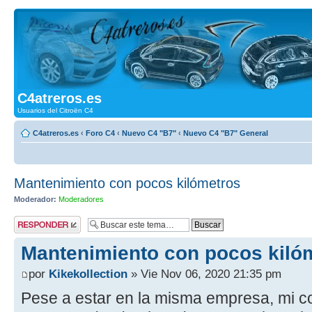
C4atreros.es
Usuarios del Citroën C4
C4atreros.es
‹
Foro C4
‹
Nuevo C4 "B7"
‹
Nuevo C4 "B7" General
Mantenimiento con pocos kilómetros
Moderador:
Moderadores
Publicar una
respuesta
Mantenimiento con pocos kiló
por
Kikekollection
» Vie Nov 06, 2020 21:35 pm
Pese a estar en la misma empresa, mi c