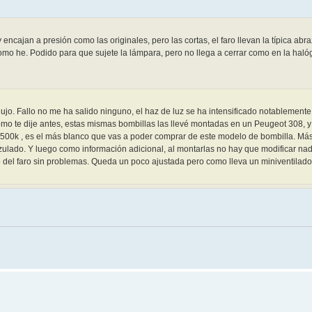
 encajan a presión como las originales, pero las cortas, el faro llevan la típica ab
mo he. Podido para que sujete la lámpara, pero no llega a cerrar como en la hal
jo. Fallo no me ha salido ninguno, el haz de luz se ha intensificado notablemente
omo te dije antes, estas mismas bombillas las llevé montadas en un Peugeot 308, y 
6500k , es el más blanco que vas a poder comprar de este modelo de bombilla. Más
azulado. Y luego como información adicional, al montarlas no hay que modificar nad
o del faro sin problemas. Queda un poco ajustada pero como lleva un miniventilado