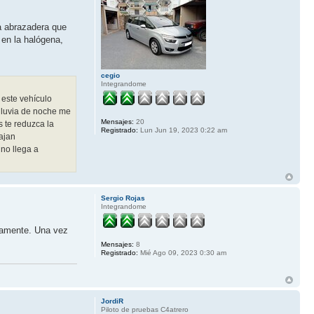
ca abrazadera que
 en la halógena,
cegio
Integrandome
 este vehículo
 lluvia de noche me
Mensajes:
20
 te reduzca la
Registrado:
Lun Jun 19, 2023 0:22 am
cajan
 no llega a
Sergio Rojas
Integrandome
eramente. Una vez
Mensajes:
8
Registrado:
Mié Ago 09, 2023 0:30 am
JordiR
Piloto de pruebas C4atrero