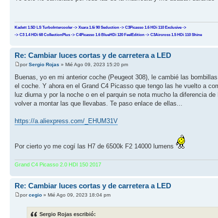
Kadett 1.5D LS TurboIntercooler -> Xsara 1.6i 90 Seduction -> C3Picasso 1.6 HDi 110 Exclusive ->
-> C3 1.4 HDi 68 CollectionPlus -> C4Picasso 1.6 BlueHDi 120 FeelEdition -> C3Aircross 1.5 HDi 110 Shine
Re: Cambiar luces cortas y de carretera a LED
por
Sergio Rojas
» Mié Ago 09, 2023 15:20 pm
Buenas, yo en mi anterior coche (Peugeot 308), le cambié las bombilla
el coche. Y ahora en el Grand C4 Picasso que tengo las he vuelto a com
luz diurna y por la noche o en el parquin se nota mucho la diferencia d
volver a montar las que llevabas. Te paso enlace de ellas...
https://a.aliexpress.com/_EHUM31V
Por cierto yo me cogí las H7 de 6500k F2 14000 lumens
Grand C4 Picasso 2.0 HDI 150 2017
Re: Cambiar luces cortas y de carretera a LED
por
cegio
» Mié Ago 09, 2023 18:04 pm
Sergio Rojas escribió: