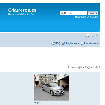
C4atreros.es
Usuarios del Citroën C4
Búsqueda avanzada
FAQ
Registrarse
Identificarse
21 mensajes • Página
1
de
1
cegio