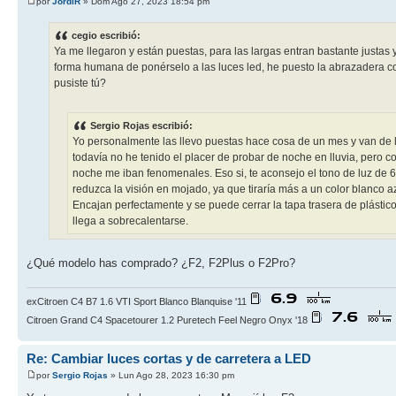
por
JordiR
» Dom Ago 27, 2023 18:54 pm
cegio escribió:
Ya me llegaron y están puestas, para las largas entran bastante justas y
forma humana de ponérselo a las luces led, he puesto la abrazadera co
pusiste tú?
Sergio Rojas escribió:
Yo personalmente las llevo puestas hace cosa de un mes y van de lu
todavía no he tenido el placer de probar de noche en lluvia, pero c
noche me iban fenomenales. Eso si, te aconsejo el tono de luz de 
reduzca la visión en mojado, ya que tiraría más a un color blanco 
Encajan perfectamente y se puede cerrar la tapa trasera de plástic
llega a sobrecalentarse.
¿Qué modelo has comprado? ¿F2, F2Plus o F2Pro?
exCitroen C4 B7 1.6 VTI Sport Blanco Blanquise '11
Citroen Grand C4 Spacetourer 1.2 Puretech Feel Negro Onyx '18
Re: Cambiar luces cortas y de carretera a LED
por
Sergio Rojas
» Lun Ago 28, 2023 16:30 pm