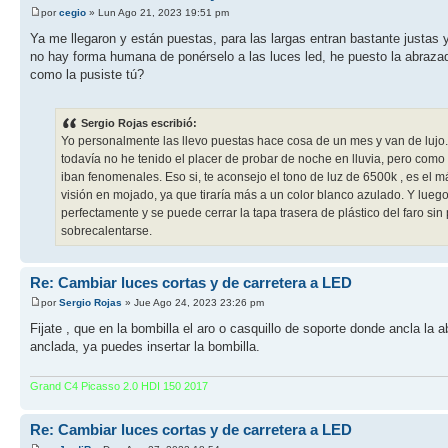
por
cegio
» Lun Ago 21, 2023 19:51 pm
Ya me llegaron y están puestas, para las largas entran bastante justas y 
no hay forma humana de ponérselo a las luces led, he puesto la abrazad
como la pusiste tú?
Sergio Rojas escribió:
Yo personalmente las llevo puestas hace cosa de un mes y van de lujo. 
todavía no he tenido el placer de probar de noche en lluvia, pero como
iban fenomenales. Eso si, te aconsejo el tono de luz de 6500k , es el 
visión en mojado, ya que tiraría más a un color blanco azulado. Y lueg
perfectamente y se puede cerrar la tapa trasera de plástico del faro s
sobrecalentarse.
Re: Cambiar luces cortas y de carretera a LED
por
Sergio Rojas
» Jue Ago 24, 2023 23:26 pm
Fijate , que en la bombilla el aro o casquillo de soporte donde ancla 
anclada, ya puedes insertar la bombilla.
Grand C4 Picasso 2.0 HDI 150 2017
Re: Cambiar luces cortas y de carretera a LED