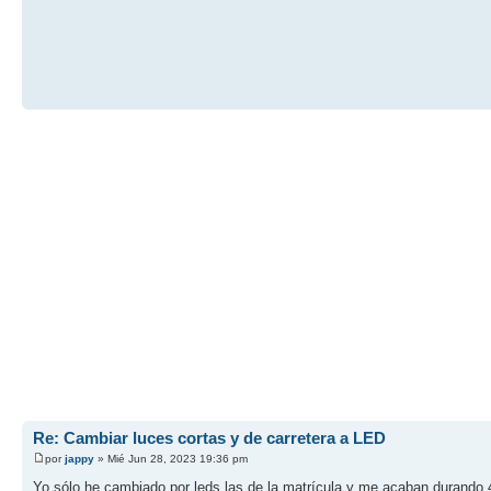
Re: Cambiar luces cortas y de carretera a LED
por
jappy
» Mié Jun 28, 2023 19:36 pm
Yo sólo he cambiado por leds las de la matrícula y me acaban durando 4 