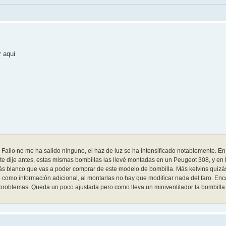
r aqui
Fallo no me ha salido ninguno, el haz de luz se ha intensificado notablemente. En
 te dije antes, estas mismas bombillas las llevé montadas en un Peugeot 308, y en
más blanco que vas a poder comprar de este modelo de bombilla. Más kelvins quizás
o como información adicional, al montarlas no hay que modificar nada del faro. En
in problemas. Queda un poco ajustada pero como lleva un miniventilador la bombilla