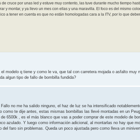
s de cruce por unas led y estuve muy contento, las tuve durante mucho tiempo hast
 y montar, y ya llevo un mes con ellas y una maravilla. El foco es del mismo color
único a tener en cuenta es que no están homologadas cara a la ITV, por lo que debe
a el modelo q tiene y como le va, que tal con carretera mojada o asfalto muy
da algun tipo de fallo de bombilla fundida?
Fallo no me ha salido ninguno, el haz de luz se ha intensificado notablement
pero como te dije antes, estas mismas bombillas las llevé montadas en un Peu
uz de 6500k , es el más blanco que vas a poder comprar de este modelo de bo
anco azulado. Y luego como información adicional, al montarlas no hay que mo
co del faro sin problemas. Queda un poco ajustada pero como lleva un minivent