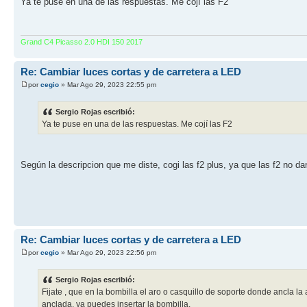
Ya te puse en una de las respuestas. Me cojí las F2
Grand C4 Picasso 2.0 HDI 150 2017
Re: Cambiar luces cortas y de carretera a LED
por
cegio
» Mar Ago 29, 2023 22:55 pm
Sergio Rojas escribió:
Ya te puse en una de las respuestas. Me cojí las F2
Según la descripcion que me diste, cogi las f2 plus, ya que las f2 no d
Re: Cambiar luces cortas y de carretera a LED
por
cegio
» Mar Ago 29, 2023 22:56 pm
Sergio Rojas escribió:
Fijate , que en la bombilla el aro o casquillo de soporte donde ancla
anclada, ya puedes insertar la bombilla.