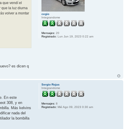
a que vendí el
 que la luz diurna
rás volver a montar
cegio
Integrandome
Mensajes:
20
Registrado:
Lun Jun 19, 2023 0:22 am
 nuevo? es dicen q
Sergio Rojas
Integrandome
e. En este
geot 308, y en
Mensajes:
8
Registrado:
Mié Ago 09, 2023 0:30 am
mbilla. Más kelvins
dificar nada del
ilador la bombilla