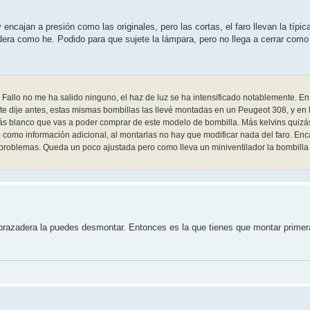
encajan a presión como las originales, pero las cortas, el faro llevan la típi
era como he. Podido para que sujete la lámpara, pero no llega a cerrar como
Fallo no me ha salido ninguno, el haz de luz se ha intensificado notablemente. En
 te dije antes, estas mismas bombillas las llevé montadas en un Peugeot 308, y en
más blanco que vas a poder comprar de este modelo de bombilla. Más kelvins quizás
o como información adicional, al montarlas no hay que modificar nada del faro. En
in problemas. Queda un poco ajustada pero como lleva un miniventilador la bombilla
la abrazadera la puedes desmontar. Entonces es la que tienes que montar prim