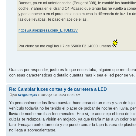
Buenas, yo en mi anterior coche (Peugeot 308), le cambié las bombilla
coche. Y ahora en el Grand C4 Picasso que tengo las he vuelto a comprar
y por la noche o en el parquin se nota mucho la diferencia de luz. Lo 
las que llevabas. Te paso enlace de ellas...
https://a.aliexpress.com/_EHUM31V
Por cierto yo me cogí las H7 de 6500k F2 14000 lumens
Gracias por responder, justo es lo que necesitaba, alguien que me dijer
con esas caracteristicas q detallo cuantas mas k sea el led peor se ve, 
Re: Cambiar luces cortas y de carretera a LED
por
Sergio Rojas
» Jue Ago 10, 2023 10:21 am
Yo personalmente las llevo puestas hace cosa de un mes y van de lujo. 
vehículo todavía no he tenido el placer de probar de noche en lluvia, 
lluvia de noche me iban fenomenales. Eso si, te aconsejo el tono de l
quizás te reduzca la visión en mojado, ya que tiraría más a un color bl
faro. Encajan perfectamente y se puede cerrar la tapa trasera de plásti
no llega a sobrecalentarse.