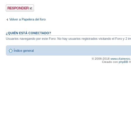
Publicar una
respuesta
Volver a Papelera del foro
¿QUIÉN ESTÁ CONECTADO?
Usuarios navegando por este Foro: No hay usuarios registrados visitando el Foro y 2 in
Índice general
© 2006-2018
www.c4atreros.
Creado con
phpBB
©