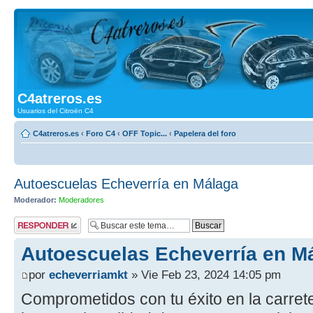
C4atreros.es
Usuarios del Citroën C4
C4atreros.es
‹
Foro C4
‹
OFF Topic...
‹
Papelera del foro
Autoescuelas Echeverría en Málaga
Moderador:
Moderadores
Publicar una
respuesta
Autoescuelas Echeverría en M
por
echeverriamkt
» Vie Feb 23, 2024 14:05 pm
Comprometidos con tu éxito en la carret