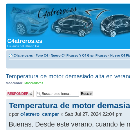
C4atreros.es
Usuarios del Citroën C4
C4atreros.es
‹
Foro C4
‹
Nuevo C4 Picasso Y C4 Gran Picasso
‹
Nuevo C4 Pi
Temperatura de motor demasiado alta en veran
Moderador:
Moderadores
Publicar una
respuesta
Temperatura de motor demasia
por
c4atrero_camper
» Sab Jul 27, 2024 22:04 pm
Buenas. Desde este verano, cuando le m