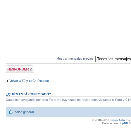
Mostrar mensajes previos:
Publicar una
respuesta
Volver a Tú y tu C4 Picasso
¿QUIÉN ESTÁ CONECTADO?
Usuarios navegando por este Foro: No hay usuarios registrados visitando el Foro y 0 in
Índice general
© 2006-2018
www.c4atreros.
Creado con
phpBB
©