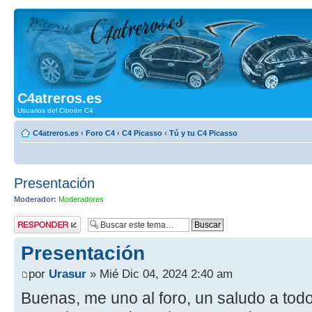
C4atreros.es
Usuarios del Citroën C4
C4atreros.es
‹
Foro C4
‹
C4 Picasso
‹
Tú y tu C4 Picasso
Presentación
Moderador:
Moderadores
Publicar una
respuesta
Presentación
por
Urasur
» Mié Dic 04, 2024 2:40 am
Buenas, me uno al foro, un saludo a tod