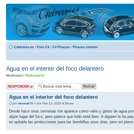
C4atreros.es
‹
Foro C4
‹
C4 Picasso
‹
Picasso exterior
Agua en el interior del foco delantero
Moderador:
Moderadores
Publicar una
respuesta
Agua en el interior del foco delantero
por
nikneuk74
» Jue Feb 13, 2025 9:38 am
Desde hace unas semanas me aparece como vaho y gotas de agua por el i
algún lugar del foco, pero parece que todo está bien. A alguien le ha pa
es quitarle las protecciones para las bombillas unos días, pero en pleno