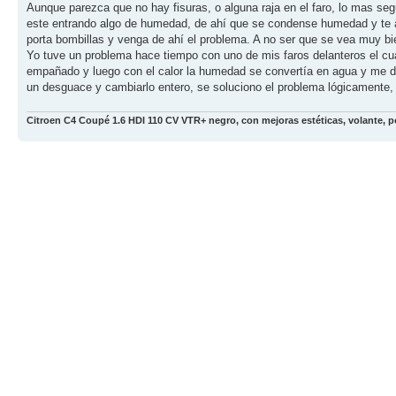
Aunque parezca que no hay fisuras, o alguna raja en el faro, lo mas segu
este entrando algo de humedad, de ahí que se condense humedad y te a
porta bombillas y venga de ahí el problema. A no ser que se vea muy b
Yo tuve un problema hace tiempo con uno de mis faros delanteros el cua
empañado y luego con el calor la humedad se convertía en agua y me deja
un desguace y cambiarlo entero, se soluciono el problema lógicamente,
Citroen C4 Coupé 1.6 HDI 110 CV VTR+ negro, con mejoras estéticas, volante, p