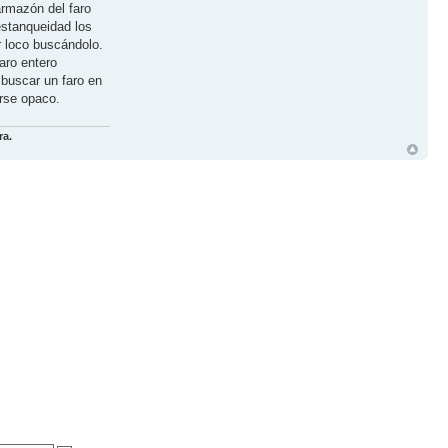
armazón del faro
estanqueidad los
r loco buscándolo.
aro entero
 buscar un faro en
rse opaco.
ra.