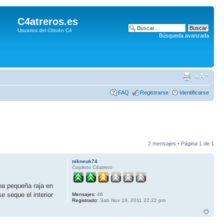
C4atreros.es
Usuarios del Citroën C4
Búsqueda avanzada
FAQ
Registrarse
Identificarse
2 mensajes • Página
1
de
1
nikneuk74
Copiloto C4atrero
na pequeña raja en
e seque el interior
Mensajes:
46
Registrado:
Sab Nov 19, 2011 22:22 pm