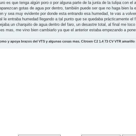
ro es que tenga algún poro o por alguna parte de la junta de la tulipa con el 
parezcan gotas de agua por dentro, también puede ser que no haga bien la 
ien y sea muy evidente por donde esta entrando esa humedad, te vas a volve
l le entraba humedad llegando a tal punto que se quedaba prácticamente el f
ba un charquito de agua dentro del faro, un desastre total, al final me toco
 es mas, me vino bien cambiarlo ya que el anterior estaba empezando a pone
omo y apoya brazos del VTS y algunas cosas mas. Citroen C2 1.4 73 CV VTR amarillo 