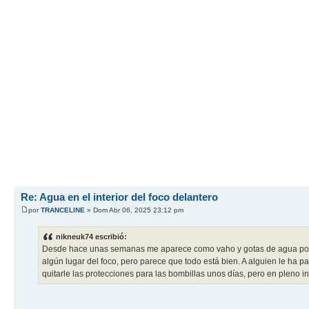
Re: Agua en el interior del foco delantero
por
TRANCELINE
» Dom Abr 06, 2025 23:12 pm
nikneuk74 escribió:
Desde hace unas semanas me aparece como vaho y gotas de agua por el 
algún lugar del foco, pero parece que todo está bien. A alguien le ha 
quitarle las protecciones para las bombillas unos días, pero en pleno in