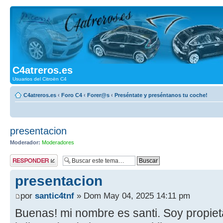
C4atreros.es
Usuarios del Citroën C4
C4atreros.es
‹
Foro C4
‹
Forer@s
‹
Preséntate y preséntanos tu coche!
presentacion
Moderador:
Moderadores
Publicar una
respuesta
presentacion
por
santic4tnf
» Dom May 04, 2025 14:11 pm
Buenas! mi nombre es santi. Soy propieta