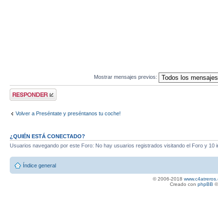
Mostrar mensajes previos:
Publicar una
respuesta
Volver a Preséntate y preséntanos tu coche!
¿QUIÉN ESTÁ CONECTADO?
Usuarios navegando por este Foro: No hay usuarios registrados visitando el Foro y 10 i
Índice general
© 2006-2018
www.c4atreros.
Creado con
phpBB
©