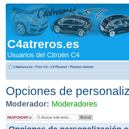
C4atreros.es
Usuarios del Citroën C4
C4atreros.es
‹
Foro C4
‹
C4 Picasso
‹
Picasso interior
Opciones de personali
Moderador:
Moderadores
Publicar una
respuesta
Opciones de personalización 