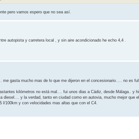
ente pero vamos espero que no sea así.
e autopista y carretera local , y sin aire acondicionado he echo 4,4 .
.. me gasta mucho mas de lo que me dijeron en el concesionario..... no es full
stantes kilómetros no está mal.... fui unos dias a Cádiz, desde Málaga.. y h
diesel.... y la verdad, tanto en ciudad como en autovia, mucho mejor que el
5 l/100km y con velocidades mas altas que con el C4.