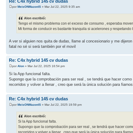
Re: C4x hybrid 145 cv dudas
por
MeisONMazonIS
» Mar Jul 22, 2025 9:35 am
Alon escribió:
Tengo el mismo problema con el exceso de consumo , esperaba moverme
Mi forma de conducir es bastante tranquila si acelerones y respetando 
A ver si alguien nos quita de dudas, llame al concesionario y me dijero
fatal no sé si será también por el movil
Re: C4x hybrid 145 cv dudas
por
Alon
» Mar Jul 22, 2025 16:54 pm
Si la App funcional falta.
Supongo que la comprobación para ser real , se tendrá que hacer como an
recorridos y volver a llenar , creo que será la única solución para fiarnos
Re: C4x hybrid 145 cv dudas
por
MeisONMazonIS
» Mar Jul 22, 2025 19:59 pm
Alon escribió:
Si la App funcional falta.
Supongo que la comprobación para ser real , se tendrá que hacer como a
recorridos y volver a llenar , creo que será la única solución para fiarno