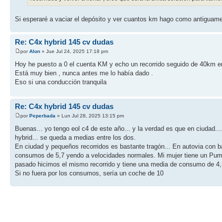
Si esperaré a vaciar el depósito y ver cuantos km hago como antiguam
Re: C4x hybrid 145 cv dudas
por
Alon
» Jue Jul 24, 2025 17:18 pm
Hoy he puesto a 0 el cuenta KM y echo un recorrido seguido de 40km entr
Está muy bien , nunca antes me lo había dado .
Eso si una conducción tranquila
Re: C4x hybrid 145 cv dudas
por
Peperbada
» Lun Jul 28, 2025 13:15 pm
Buenas... yo tengo eol c4 de este año... y la verdad es que en ciudad...
hybrid... se queda a medias entre los dos.
En ciudad y pequeños recorridos es bastante tragón... En autovia con ba
consumos de 5,7 yendo a velocidades normales. Mi mujer tiene un Puma 
pasado hicimos el mismo recorrido y tiene una media de consumo de 4,
Si no fuera por los consumos, sería un coche de 10