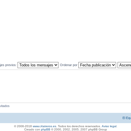
jes previos:
Ordenar por
vitados
El Eq
© 2006-2018
www.c4atreros.es
. Todos los derechos reservados.
Aviso legal
.
Creado con
phpBB
© 2000, 2002, 2005, 2007 php
BB Gro
up