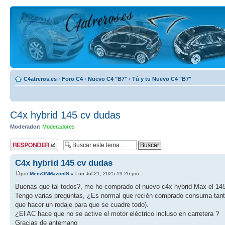
C4atreros.es
‹
Foro C4
‹
Nuevo C4 "B7"
‹
Tú y tu Nuevo C4 "B7"
C4x hybrid 145 cv dudas
Moderador:
Moderadores
Publicar una
respuesta
C4x hybrid 145 cv dudas
por
MeisONMazonIS
» Lun Jul 21, 2025 19:26 pm
Buenas que tal todos?, me he comprado el nuevo c4x hybrid Max el 14
Tengo varias preguntas, ¿Es normal que recién comprado consuma tanto e
que hacer un rodaje para que se cuadre todo).
¿El AC hace que no se active el motor eléctrico incluso en carretera ?
Gracias de antemano