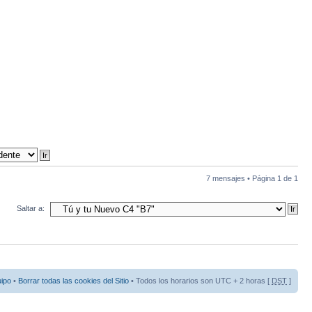
7 mensajes • Página
1
de
1
Saltar a:
uipo
•
Borrar todas las cookies del Sitio
• Todos los horarios son UTC + 2 horas [
DST
]