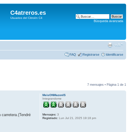
C4atreros.es
Usuarios del Citroën C4
Búsqueda avanzada
FAQ
Registrarse
Identificarse
7 mensajes • Página
1
de
1
MeisONMazonIS
Integrandome
 carretera.(Tendré
Mensajes:
3
Registrado:
Lun Jul 21, 2025 19:18 pm