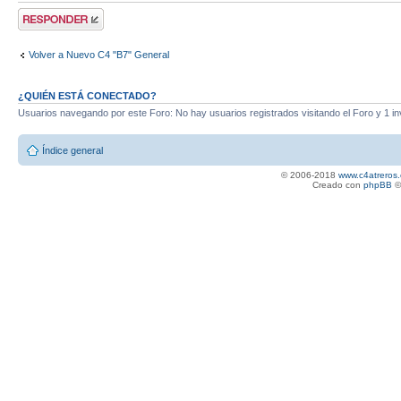
Publicar una
respuesta
Volver a Nuevo C4 "B7" General
¿QUIÉN ESTÁ CONECTADO?
Usuarios navegando por este Foro: No hay usuarios registrados visitando el Foro y 1 in
Índice general
© 2006-2018
www.c4atreros.
Creado con
phpBB
©