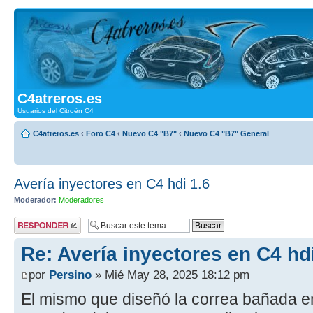
C4atreros.es
Usuarios del Citroën C4
C4atreros.es
‹
Foro C4
‹
Nuevo C4 "B7"
‹
Nuevo C4 "B7" General
Avería inyectores en C4 hdi 1.6
Moderador:
Moderadores
Publicar una
respuesta
Re: Avería inyectores en C4 hdi
por
Persino
» Mié May 28, 2025 18:12 pm
El mismo que diseñó la correa bañada en