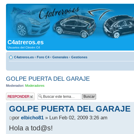
C4atreros.es
Usuarios del Citroën C4
C4atreros.es
‹
Foro C4
‹
Generales
‹
Gestiones
GOLPE PUERTA DEL GARAJE
Moderador:
Moderadores
Publicar una
respuesta
GOLPE PUERTA DEL GARAJE
por
elbicho81
» Lun Feb 02, 2009 3:26 am
Hola a tod@s!