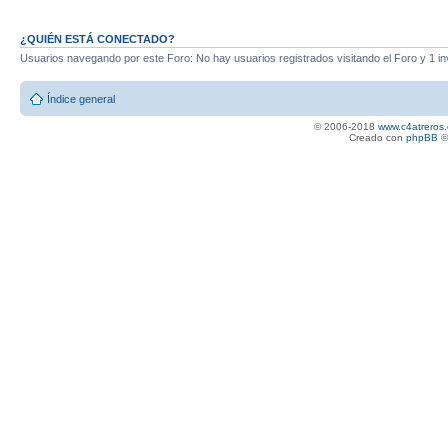
¿QUIÉN ESTÁ CONECTADO?
Usuarios navegando por este Foro: No hay usuarios registrados visitando el Foro y 1 in
Índice general
© 2006-2018
www.c4atreros.
Creado con
phpBB
©