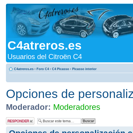
C4atreros.es
Usuarios del Citroën C4
C4atreros.es
‹
Foro C4
‹
C4 Picasso
‹
Picasso interior
Opciones de personali
Moderador:
Moderadores
Publicar una
respuesta
Opciones de personalización 