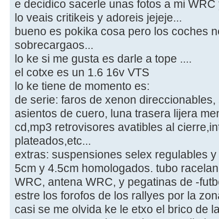
e decidico sacerle unas fotos a mi WRC 
lo veais critikeis y adoreis jejeje...
bueno es pokika cosa pero los coches 
sobrecargaos...
lo ke si me gusta es darle a tope ....
el cotxe es un 1.6 16v VTS
lo ke tiene de momento es:
de serie: faros de xenon direccionables
asientos de cuero, luna trasera lijera me
cd,mp3 retrovisores avatibles al cierre,i
plateados,etc...
extras: suspensiones selex regulables y
5cm y 4.5cm homologados. tubo raceland,
WRC, antena WRC, y pegatinas de -futbo
estre los forofos de los rallyes por la zon
casi se me olvida ke le etxo el brico de la 