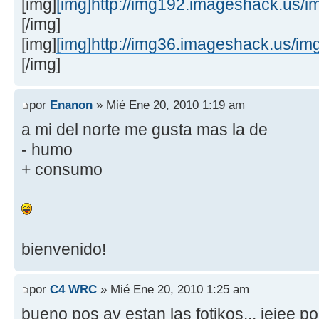
[img]
[img]http://img192.imageshack.us/i
[/img]
[img]
[img]http://img36.imageshack.us/im
[/img]
por
Enanon
» Mié Ene 20, 2010 1:19 am
a mi del norte me gusta mas la de
- humo
+ consumo
bienvenido!
por
C4 WRC
» Mié Ene 20, 2010 1:25 am
bueno pos ay estan las fotikos... jejee por 