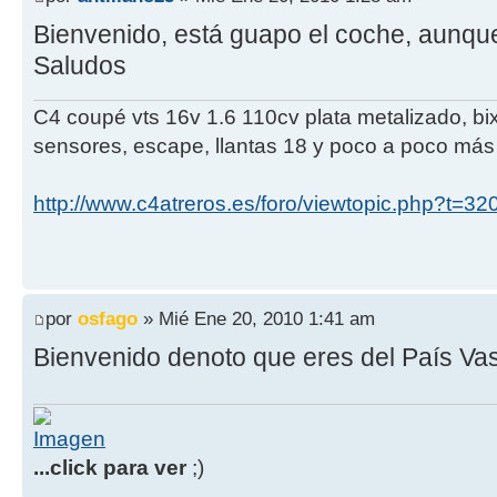
Bienvenido, está guapo el coche, aunque
Saludos
C4 coupé vts 16v 1.6 110cv plata metalizado, bi
sensores, escape, llantas 18 y poco a poco más 
http://www.c4atreros.es/foro/viewtopic.php?t=32
por
osfago
» Mié Ene 20, 2010 1:41 am
Bienvenido denoto que eres del País Va
...click para ver
;)