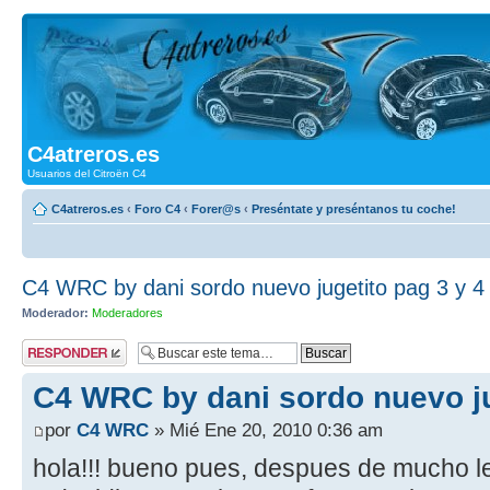
C4atreros.es
Usuarios del Citroën C4
C4atreros.es
‹
Foro C4
‹
Forer@s
‹
Preséntate y preséntanos tu coche!
C4 WRC by dani sordo nuevo jugetito pag 3 y 4
Moderador:
Moderadores
Publicar una
respuesta
C4 WRC by dani sordo nuevo ju
por
C4 WRC
» Mié Ene 20, 2010 0:36 am
hola!!! bueno pues, despues de mucho lee