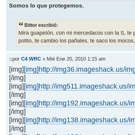
Somos lo que protegemos.
Bittor escribió:
Mira guapetón, con mi mercedacos con la S, te p
potito, te cambio los pañales, te saco los mocos, 
por
C4 WRC
» Mié Ene 20, 2010 1:15 am
[img]
[img]http://img36.imageshack.us/im
[/img]
[img]
[img]http://img511.imageshack.us/i
[/img]
[img]
[img]http://img192.imageshack.us/i
[/img]
[img]
[img]http://img138.imageshack.us/i
[/img]