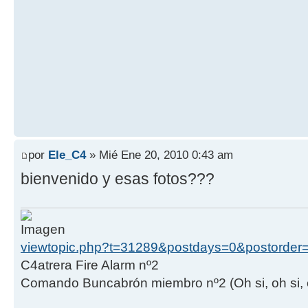
por
Ele_C4
» Mié Ene 20, 2010 0:43 am
bienvenido y esas fotos???
viewtopic.php?t=31289&postdays=0&postorder=
C4atrera Fire Alarm nº2
Comando Buncabrón miembro nº2 (Oh si, oh si, es